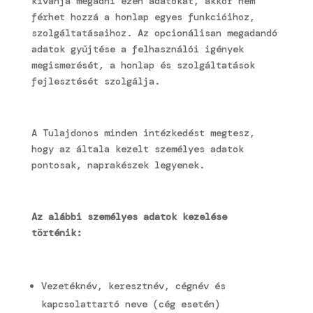
kívánja megadni ezen adatokat, akkor nem
férhet hozzá a honlap egyes funkcióihoz,
szolgáltatásaihoz. Az opcionálisan megadandó
adatok gyűjtése a felhasználói igények
megismerését, a honlap és szolgáltatások
fejlesztését szolgálja.
A Tulajdonos minden intézkedést megtesz,
hogy az általa kezelt személyes adatok
pontosak, naprakészek legyenek.
Az alábbi személyes adatok kezelése
történik:
Vezetéknév, keresztnév, cégnév és
kapcsolattartó neve (cég esetén)