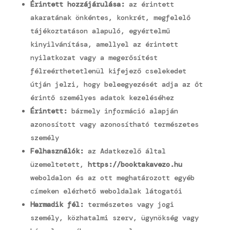
Érintett hozzájárulása:
az érintett
akaratának önkéntes, konkrét, megfelelő
tájékoztatáson alapuló, egyértelmű
kinyilvánítása, amellyel az érintett
nyilatkozat vagy a megerősítést
félreérthetetlenül kifejező cselekedet
útján jelzi, hogy beleegyezését adja az őt
érintő személyes adatok kezeléséhez
Érintett:
bármely információ alapján
azonosított vagy azonosítható természetes
személy
Felhasználók:
az Adatkezelő által
üzemeltetett,
https://booktakavezo.hu
weboldalon és az ott meghatározott egyéb
címeken elérhető weboldalak látogatói
Harmadik fél:
természetes vagy jogi
személy, közhatalmi szerv, ügynökség vagy