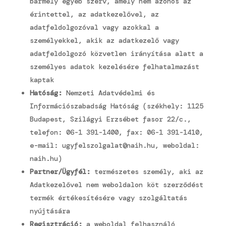
bármely egyéb szerv, amely nem azonos az
érintettel, az adatkezelővel, az
adatfeldolgozóval vagy azokkal a
személyekkel, akik az adatkezelő vagy
adatfeldolgozó közvetlen irányítása alatt a
személyes adatok kezelésére felhatalmazást
kaptak
Hatóság:
Nemzeti Adatvédelmi és
Információszabadság Hatóság (székhely: 1125
Budapest, Szilágyi Erzsébet fasor 22/c.,
telefon: 06-1 391-1400, fax: 06-1 391-1410,
e-mail: ugyfelszolgalat@naih.hu, weboldal:
naih.hu)
Partner/Ügyfél:
természetes személy, aki az
Adatkezelővel nem weboldalon köt szerződést
termék értékesítésére vagy szolgáltatás
nyújtására
Regisztráció:
a weboldal felhasználó