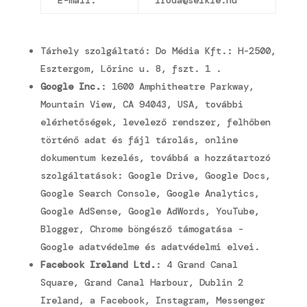
E-mail:
iroda@selkie.hu
Tárhely szolgáltató: Do Média Kft.: H-2500,
Esztergom, Lőrinc u. 8, fszt. 1 .
Google Inc.
: 1600 Amphitheatre Parkway,
Mountain View, CA 94043, USA,
további
elérhetőségek
, levelező rendszer, felhőben
történő adat és fájl tárolás, online
dokumentum kezelés, továbbá a hozzátartozó
szolgáltatások: Google Drive, Google Docs,
Google Search Console, Google Analytics,
Google AdSense, Google AdWords, YouTube,
Blogger, Chrome böngésző támogatása -
Google
adatvédelme
és
adatvédelmi elvei
.
Facebook Ireland Ltd.
: 4 Grand Canal
Square, Grand Canal Harbour, Dublin 2
Ireland, a Facebook, Instagram, Messenger