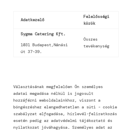
Felelősségi
Adatkezelő
körök
Sygma Catering Kft.
Összes
1031 Budapest,Nánási
tevékenység
út 37-39.
Választásának megfelelően Ön személyes
adatai megadása nélkül is jogosult
hozzáférni weboldalainkhoz, viszont a
böngészéshez elengedhetetlen a süti - cookie
szabályzat elfogadása, hírlevél-feliratkozás
esetén pedig az adatvédelmi tájékoztató és
nyilatkozat jóváhagyása. Személyes adat az