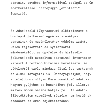
adatait, továbbá információval szolgál az Ön
adatkezeléssel összefüggő „érintetti”
jogairól.
Az Adatkezelő (
Impresszum
) elkötelezett e
honlapot felkereső egyének személyes
adatainak és magánéletének védelme iránt.
Jelen tájékoztató és nyilatkozat
mindenekelőtt az ügyfelek és hírlevél-
feliratkozók személyes adatainak interneten
keresztül történő bizalmas kezeléséről és
védelméről szól, mindazonáltal ide tartoznak
az oldal látogatói is. Összefoglaljuk, hogy
a tulajdonos milyen Önre vonatkozó adatokat
hogyan gyűjthet és használhat fel, illetve
milyen módon használhatják fel. Az adatok
illetéktelen személyek részére nem kerülnek
átadásra és ezen tájékoztatóban