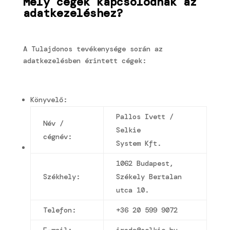
Mely cégek kapcsolódnak az
adatkezeléshez?
A Tulajdonos tevékenysége során az
adatkezelésben érintett cégek:
Könyvelő:
Pallos Ivett /
Név /
Selkie
cégnév:
System Kft.
1062 Budapest,
Székhely:
Székely Bertalan
utca 10.
Telefon:
+36 20 599 9072